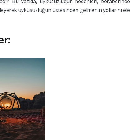
dır. Bu yazıda, uykusuzluğun nedenleri, beraberinde
enleyerek uykusuzluğun üstesinden gelmenin yollarını ele
r: