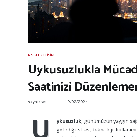
KIŞISEL GELIŞIM
Uykusuzlukla Mücade
Saatinizi Düzenlemen
şaynikset
19/02/2024
U
ykusuzluk
, günümüzün yaygın sağl
getirdiği stres, teknoloji kullanı