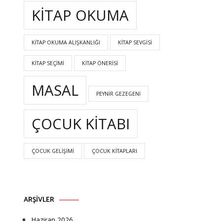
KITAP OKUMA
KITAP OKUMA ALIŞKANLIĞI
KITAP SEVGISI
KITAP SEÇIMI
KITAP ÖNERISI
MASAL
PEYNIR GEZEGENI
ÇOCUK KITABI
ÇOCUK GELIŞIMI
ÇOCUK KITAPLARI
ARŞIVLER
Haziran 2026