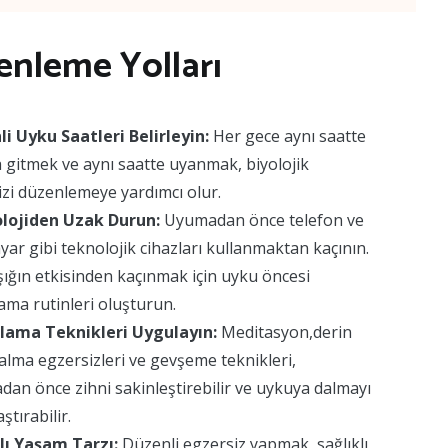
zenleme Yolları
i Uyku Saatleri Belirleyin:
Her gece aynı saatte
 gitmek ve aynı saatte uyanmak, biyolojik
izi düzenlemeye yardımcı olur.
lojiden Uzak Durun:
Uyumadan önce telefon ve
ayar gibi teknolojik cihazları kullanmaktan kaçının.
şığın etkisinden kaçınmak için uyku öncesi
ama rutinleri oluşturun.
lama Teknikleri Uygulayın:
Meditasyon,derin
alma egzersizleri ve gevşeme teknikleri,
an önce zihni sakinleştirebilir ve uykuya dalmayı
ştırabilir.
klı Yaşam Tarzı:
Düzenli egzersiz yapmak, sağlıklı