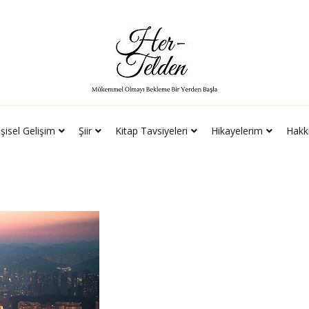
leri
Hikayelerim
Hakkımda
İletişim
Her-Telden
Mükemmel Olmayı Bekleme Bir Yerden Başla
işisel Gelişim
Şiir
Kitap Tavsiyeleri
Hikayelerim
Hakk