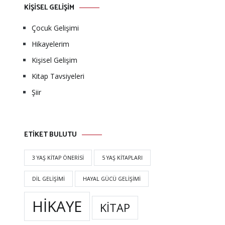
KİŞİSEL GELİŞİM
Çocuk Gelişimi
Hikayelerim
Kişisel Gelişim
Kitap Tavsiyeleri
Şiir
ETİKET BULUTU
3 YAŞ KITAP ÖNERISI
5 YAŞ KITAPLARI
DIL GELIŞIMI
HAYAL GÜCÜ GELIŞIMI
HIKAYE
KITAP