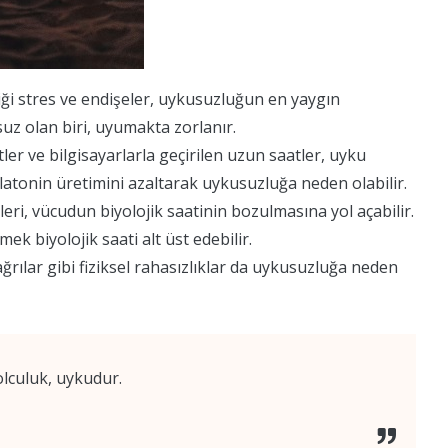
ği stres ve endişeler, uykusuzluğun en yaygın
suz olan biri, uyumakta zorlanır.
etler ve bilgisayarlarla geçirilen uzun saatler, uyku
melatonin üretimini azaltarak uykusuzluğa neden olabilir.
ri, vücudun biyolojik saatinin bozulmasına yol açabilir.
k biyolojik saati alt üst edebilir.
ğrılar gibi fiziksel rahasızlıklar da uykusuzluğa neden
olculuk, uykudur.