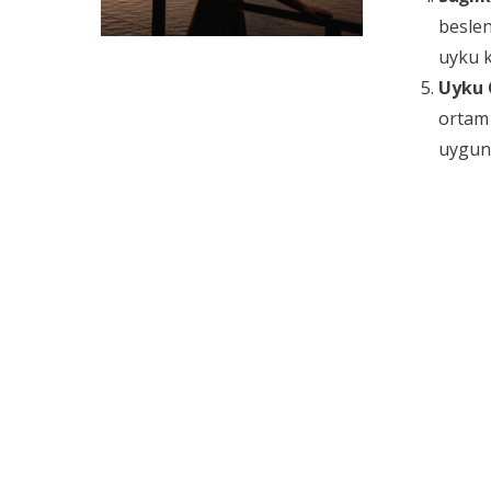
beslen
uyku ka
Uyku O
ortam 
uygun 