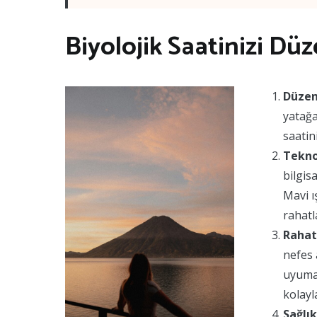
Biyolojik Saatinizi Dü
Düzenl
yatağa
saatin
Tekno
bilgis
Mavi ı
rahatl
Rahat
nefes 
uyumad
kolayla
Sağlı