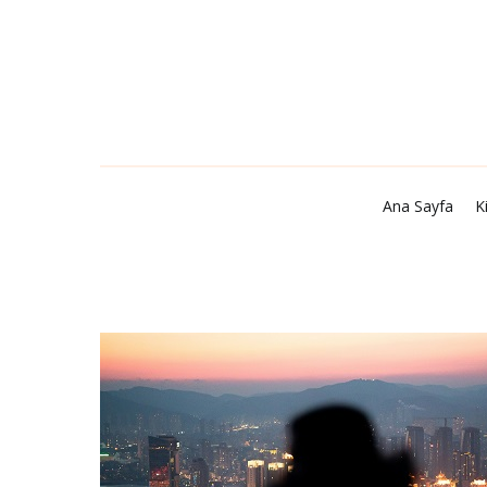
Ana Sayfa
Kişisel Gelişim
Şiir
Kitap Tavsiye
Ana Sayfa
K