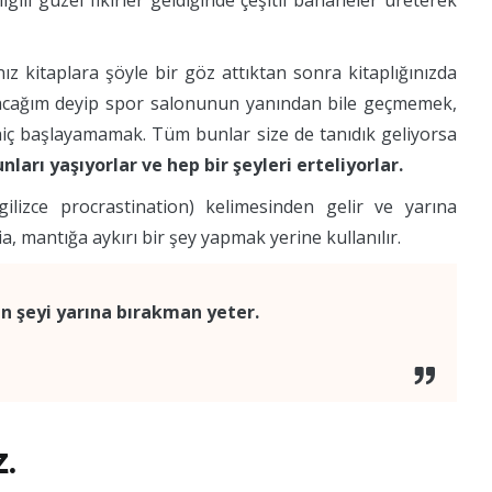
ilgili güzel fikirler geldiğinde çeşitli bahaneler üreterek
ız kitaplara şöyle bir göz attıktan sonra kitaplığınızda
acağım deyip spor salonunun yanından bile geçmemek,
 hiç başlayamamak. Tüm bunlar size de tanıdık geliyorsa
nları yaşıyorlar ve hep bir şeyleri erteliyorlar.
gilizce procrastination) kelimesinden gelir ve yarına
, mantığa aykırı bir şey yapmak yerine kullanılır.
n şeyi yarına bırakman yeter.
.