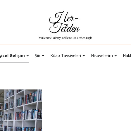
yeleri
Hikayelerim
Hakkımda
İletişim
Her-Telden
Mükemmel Olmayı Bekleme Bir Yerden Başla
şisel Gelişim
Şiir
Kitap Tavsiyeleri
Hikayelerim
Hak