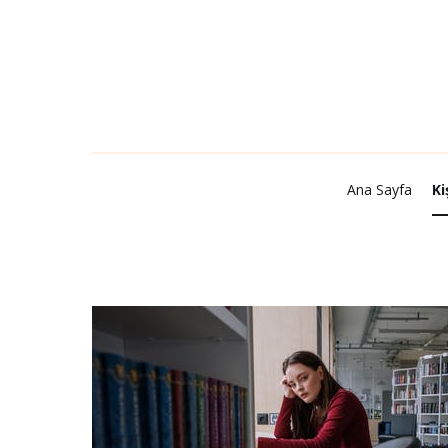
Ana Sayfa
Kişisel Gelişim
Şiir
Kitap Tavsi
Ana Sayfa
Ki