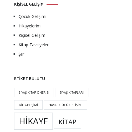
KİŞİSEL GELİŞİM
Çocuk Gelişimi
Hikayelerim
Kişisel Gelişim
Kitap Tavsiyeleri
Şiir
ETİKET BULUTU
3 YAŞ KITAP ÖNERISI
5 YAŞ KITAPLARI
DIL GELIŞIMI
HAYAL GÜCÜ GELIŞIMI
HIKAYE
KITAP