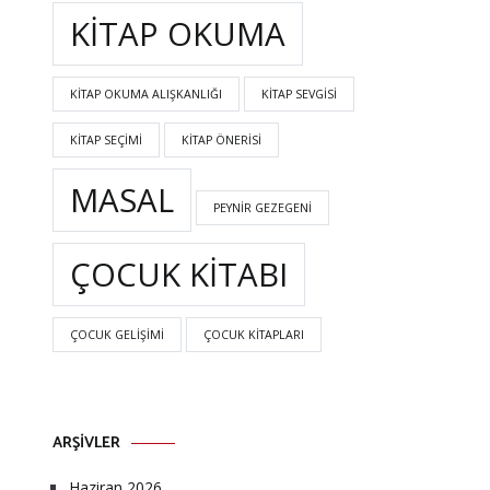
KITAP OKUMA
KITAP OKUMA ALIŞKANLIĞI
KITAP SEVGISI
KITAP SEÇIMI
KITAP ÖNERISI
MASAL
PEYNIR GEZEGENI
ÇOCUK KITABI
ÇOCUK GELIŞIMI
ÇOCUK KITAPLARI
ARŞIVLER
Haziran 2026