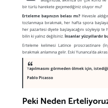
aldığınızda, aklınıza bir çok konu ile 
bir türlü harekete geçemediğiniz oluyor mu?
Erteleme başınızın belası mı?
Hevesle aldığın
tozlanmaya bırakmak, her hafta spora başlay
her pazartesi diyete başlayacağını söyleyip te
bilin ki yalnız değilsiniz.
İnsanlar yüzyıllardır bu
Erteleme kelimesi Latince proscrastinare (İn
bırakmak anlamına gelir. Eski Yunanca’da akrasia
Y
apılmasını görmeden ölmek için, istediği
Pablo Picasso
Peki Neden Erteliyoruz