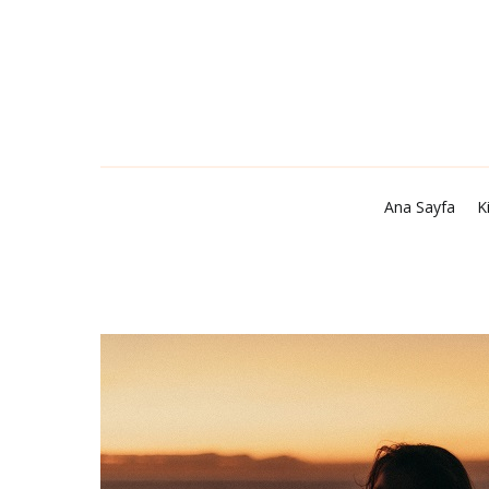
Ana Sayfa
Kişisel Gelişim
Şiir
Kitap Tavsiye
Ana Sayfa
K