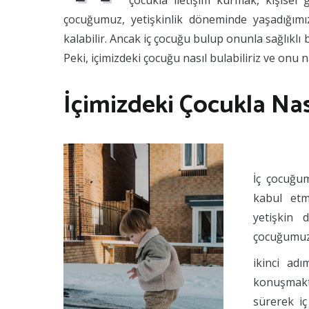
çocukla iletişim kurmak, kişisel 
çocuğumuz, yetişkinlik döneminde yaşadığım
kalabilir. Ancak iç çocuğu bulup onunla sağlıklı b
Peki, içimizdeki çocuğu nasıl bulabiliriz ve onu nas
İçimizdeki Çocukla Nası
İç çocuğum
kabul etm
yetişkin 
çocuğumuzu
ikinci ad
konuşmaktı
sürerek iç