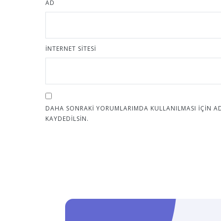
AD
İNTERNET SITESI
DAHA SONRAKI YORUMLARIMDA KULLANILMASI IÇIN ADI
KAYDEDILSIN.