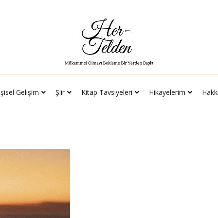
leri
Hikayelerim
Hakkımda
İletişim
Her-Telden
Mükemmel Olmayı Bekleme Bir Yerden Başla
işisel Gelişim
Şiir
Kitap Tavsiyeleri
Hikayelerim
Hakk