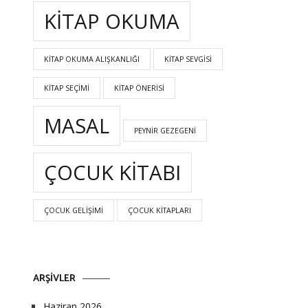
KITAP OKUMA
KITAP OKUMA ALIŞKANLIĞI
KITAP SEVGISI
KITAP SEÇIMI
KITAP ÖNERISI
MASAL
PEYNIR GEZEGENI
ÇOCUK KITABI
ÇOCUK GELIŞIMI
ÇOCUK KITAPLARI
ARŞIVLER
Haziran 2026