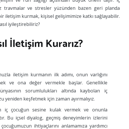
gelişim ve ruh sağlığı açısından büyük önem taşır. İç
ız travmalar ve stresler yüzünden bazen geri planda
ir iletişim kurmak, kişisel gelişimimize katkı sağlayabilir.
ıl iyileştirebiliriz?
l İletişim Kurarız?
uzla iletişim kurmanın ilk adımı, onun varlığını
ek ve ona değer vermekle başlar. Genellikle
dünyasının sorumlulukları altında kaybolan iç
 yeniden keşfetmek için zaman ayırmalıyız.
ım iç çocuğun sesine kulak vermek ve onunla
r. Bu içsel diyalog, geçmiş deneyimlerin izlerini
 çocuğumuzun ihtiyaçlarını anlamamıza yardımcı