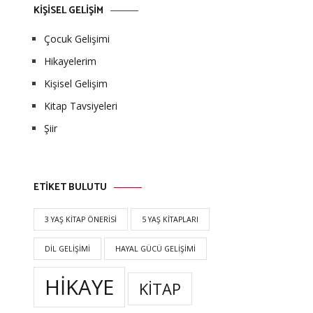
KİŞİSEL GELİŞİM
Çocuk Gelişimi
Hikayelerim
Kişisel Gelişim
Kitap Tavsiyeleri
Şiir
ETİKET BULUTU
3 YAŞ KITAP ÖNERISI
5 YAŞ KITAPLARI
DIL GELIŞIMI
HAYAL GÜCÜ GELIŞIMI
HIKAYE
KITAP