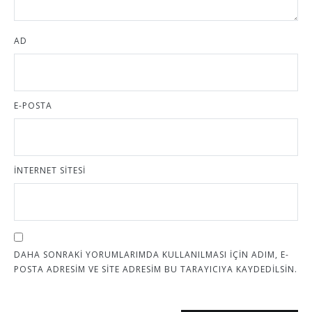
AD
E-POSTA
İNTERNET SITESI
DAHA SONRAKI YORUMLARIMDA KULLANILMASI IÇIN ADIM, E-
POSTA ADRESIM VE SITE ADRESIM BU TARAYICIYA KAYDEDILSIN.