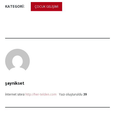
KATEGORI:
ÇOCUK GELIŞIMI
şaynikset
İnternet sitesi
http://her-telden.com
Yazı oluşturuldu
39