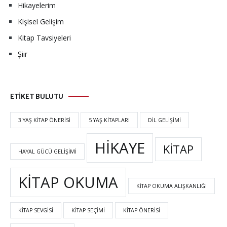
Hikayelerim
Kişisel Gelişim
Kitap Tavsiyeleri
Şiir
ETİKET BULUTU
3 YAŞ KITAP ÖNERISI
5 YAŞ KITAPLARI
DIL GELIŞIMI
HIKAYE
KITAP
HAYAL GÜCÜ GELIŞIMI
KITAP OKUMA
KITAP OKUMA ALIŞKANLIĞI
KITAP SEVGISI
KITAP SEÇIMI
KITAP ÖNERISI